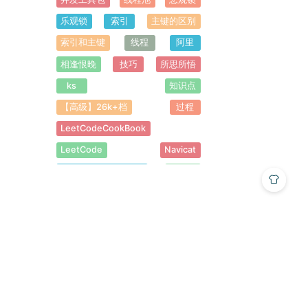
乐观锁
索引
主键的区别
索引和主键
线程
阿里
相逢恨晚
技巧
所思所悟
ks
知识点
【高级】26k+档
过程
LeetCodeCookBook
LeetCode
Navicat
CompletableFuture
Apollo
Nacos
logj
框架
指标
链路
日志
OpenTelemetry
Opentelemetry
尾采样
filelog
基于
Python
接入
Micrometer