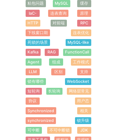
粘包问题
MySQL
缓存
IaC-
连表查询
原理
HTTP
对前端
RPC
下线窗口期
连表优化
死锁的场景
MySQL-like
Kafka
RAG
FunctionCall
Agent
组成
工作模式
LLM
区别
支持
锁有哪些
WebSocket
短轮询
长轮询
网络层常见
协议
用户态
Synchronized
相关
synchronized
锁升级
可中断
不可中断锁
JDK
并发工具包
线程池
悲观锁