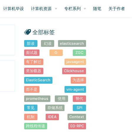
计算机毕设
计算机资源
专栏系列
随笔
关于作者
全部标签
脏读
幻读
elasticsearch
面试题
G
ZGC
有了解过
javaagent
类加载器
Clickhouse
ElasticSearch
为选择
而不是
vm-agent
prometheus
使用
替代
常见
存储系统
SPI
机制
IDEA
Context
跨线程传递
03-RPC