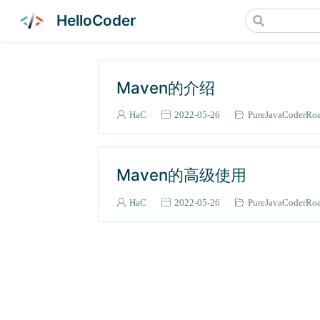
HelloCoder
Maven的介绍
HaC
2022-05-26
PureJavaCoderRo
Maven的高级使用
HaC
2022-05-26
PureJavaCoderRo