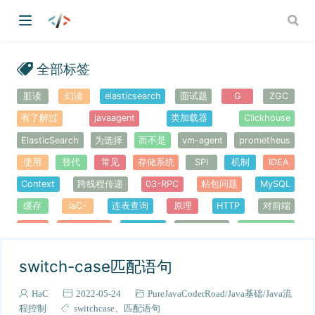
全部标签
脏读
幻读
elasticsearch
面试题
G
ZGC
有了解过
javaagent
类加载器
Clickhouse
ElasticSearch
为选择
而不是
vm-agent
prometheus
使用
替代
常见
存储系统
SPI
机制
IDEA
Context
跨线程传递
03-RPC
粘包问题
MySQL
缓存
IaC-
连表查询
原理
HTTP
对前端
RPC
下线窗口期
连表优化
死锁的场景
MySQL-like
Kafka
RAG
FunctionCall
Agent
组成
工作模式
switch-case匹配语句
LLM
区别
支持
锁有哪些
WebSocket
短轮询
长轮询
网络层常见
协议
用户态
Synchronized
HaC
2022-05-24
PureJavaCoderRoad
Java基础
Java流
程控制
switchcase
匹配语句