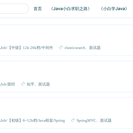
首页
《Java小白求职之路》
《小白学Java》
AJob
【中级】12k-26k档
中间件
elasticsearch
面试题
AJob
面经
知乎
面试题
AJob
【初级】6~12k档
Java框架
Spring
SpringMVC
面试题