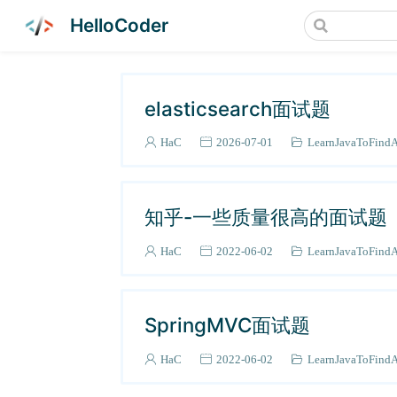
HelloCoder
elasticsearch面试题
HaC
2026-07-01
LearnJavaToFind
知乎-一些质量很高的面试题
HaC
2022-06-02
LearnJavaToFind
SpringMVC面试题
HaC
2022-06-02
LearnJavaToFind