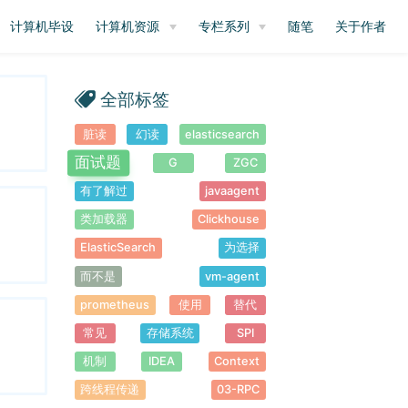
计算机毕设
计算机资源
专栏系列
随笔
关于作者
全部标签
脏读
幻读
elasticsearch
面试题
G
ZGC
有了解过
javaagent
类加载器
Clickhouse
ElasticSearch
为选择
而不是
vm-agent
prometheus
使用
替代
常见
存储系统
SPI
机制
IDEA
Context
跨线程传递
03-RPC