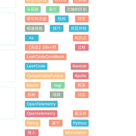
乐观锁
索引
主键的区别
索引和主键
线程
阿里
相逢恨晚
技巧
所思所悟
ks
知识点
【高级】26k+档
过程
LeetCodeCookBook
LeetCode
Navicat
CompletableFuture
Apollo
Nacos
logj
框架
指标
链路
日志
OpenTelemetry
Opentelemetry
尾采样
filelog
基于
Python
接入
Micrometer