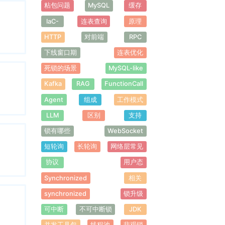
粘包问题
MySQL
缓存
IaC-
连表查询
原理
HTTP
对前端
RPC
下线窗口期
连表优化
死锁的场景
MySQL-like
Kafka
RAG
FunctionCall
Agent
组成
工作模式
LLM
区别
支持
锁有哪些
WebSocket
短轮询
长轮询
网络层常见
协议
用户态
Synchronized
相关
synchronized
锁升级
可中断
不可中断锁
JDK
并发工具包
线程池
悲观锁