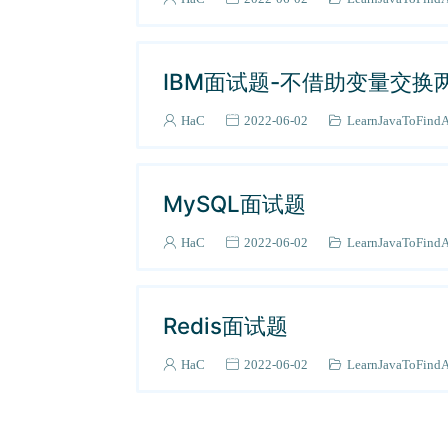
IBM面试题-不借助变量交换
HaC
2022-06-02
LearnJavaToFind
MySQL面试题
HaC
2022-06-02
LearnJavaToFind
Redis面试题
HaC
2022-06-02
LearnJavaToFind