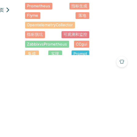
Prometheus
指标生成
页
Flyme
落地
OpentelemetryCollector
指标脱坑
可观测和监控
ZabbixvsPrometheus
CCgui
集成
实现
Prompt
MCP
Skills
有区别
常见疑问
网络组件
运行一个
部署的应用
dokcer
网卡
ks-master
初始化网段
dockercompose
ksdeployment
文件
DNS
KubernetesAPIService
Sandbox
pod
如何访问