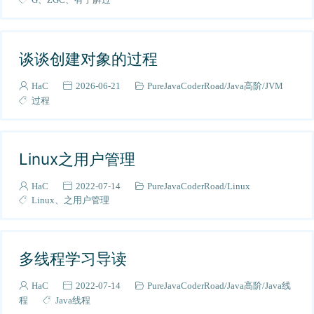
AI学习
4
【初级】6~12k档
44
谈谈创建对象的过程
计算机网络
10
操作系统
2
HaC
2026-06-21
PureJavaCoderRoad
Java高阶
JVM
Java进阶
49
过程
并发
2
大厂面试题
15
Linux之用户管理
阿里
7
所思所悟
3
HaC
2022-07-14
PureJavaCoderRoad
Linux
Linux
之用户管理
K8s与容器
1
计算机资源
4
开源免费计算机资源
2
多线程学习导读
脚手架
5
《从0到1学习Java多线程》
HaC
2022-07-14
PureJavaCoderRoad
Java高阶
Java线
19
程
Java线程
源码学习
1