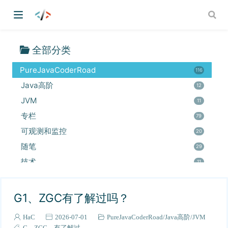
LearnJavaToFindAJob
189
【中级】12k-26k档
107
MySQL
26
全部分类
中间件
36
PureJavaCoderRoad
116
Java高阶
12
JVM
11
专栏
79
可观测和监控
20
随笔
29
技术
11
03-RPC
5
玩转IDEA
3
G1、ZGC有了解过吗？
【高级】26k+档
4
HaC
2026-07-01
PureJavaCoderRoad
Java高阶
JVM
全栈-前端知识点
1
G
ZGC
有了解过