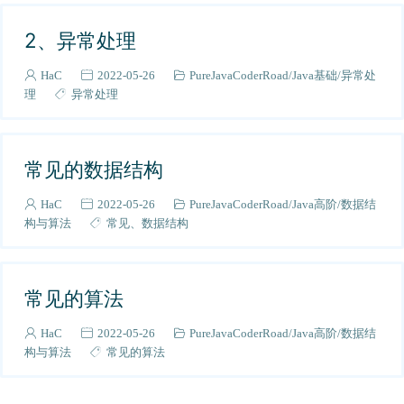
牛客网题库
10
2、异常处理
导读
2
面经
HaC
2022-05-26
PureJavaCoderRoad
Java基础
异常处
7
理
异常处理
Java框架
15
SpringBoot
3
高阶
10
常见的数据结构
Spring
5
HaC
2022-05-26
PureJavaCoderRoad
Java高阶
数据结
SpringCloud
2
构与算法
常见
数据结构
快手
1
美团
1
腾讯
常见的算法
3
Redis
20
HaC
2022-05-26
PureJavaCoderRoad
Java高阶
数据结
Java基础
33
构与算法
常见的算法
JVM进阶
5
算法
24