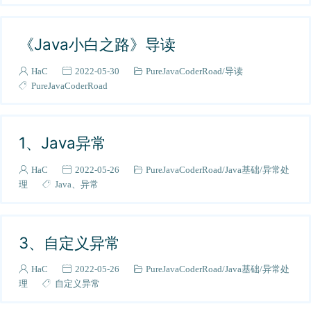
05-《Java日志框架》
1
AI相关
7
《Java小白之路》导读
k8s
11
HaC
2022-05-30
PureJavaCoderRoad
导读
其他
1
PureJavaCoderRoad
《k8s学习心得》
1
读书笔记
1
毕业设计
1、Java异常
5
毕设建议
6
HaC
2022-05-26
PureJavaCoderRoad
Java基础
异常处
Spring源码
1
理
Java
异常
求职建议
9
《从0到1搭建服务器》
13
3、自定义异常
Linux
14
Java线程
1
HaC
2022-05-26
PureJavaCoderRoad
Java基础
异常处
工具
理
自定义异常
1
awesome-programming-resources
1