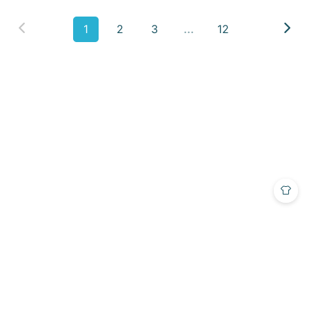
项目深度
7
1
2
3
12
异常处理
3
数据结构与算法
2
建议
9
面向对象
10
开发辅助工具
8
github使用教程
1
JavaEE
1
git使用
1
架构
2
数据库
1
MQ
3
Nginx
3
Maven
3
常用类
8